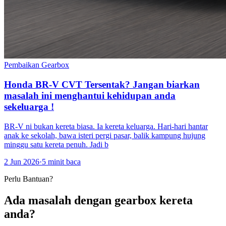
Pembaikan Gearbox
Honda BR-V CVT Tersentak? Jangan biarkan
masalah ini menghantui kehidupan anda
sekeluarga !
BR-V ni bukan kereta biasa. Ia kereta keluarga. Hari-hari hantar
anak ke sekolah, bawa isteri pergi pasar, balik kampung hujung
minggu satu kereta penuh. Jadi b
2 Jun 2026
·
5 minit baca
Perlu Bantuan?
Ada masalah dengan gearbox kereta
anda?