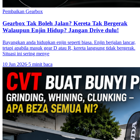
Pembaikan Gearbox
Gearbox Tak Boleh Jalan? Kereta Tak Bergerak
Walaupun Enjin Hidup? Jangan Drive dulu!
Bayangkan anda hidupkan enjin seperti biasa. Enjin berjalan lancar,
tetapi apabila masuk gear D atau R, kereta langsung tidak bergerak.
Situasi ini sering menye
10 Jun 2026
·
5 minit baca