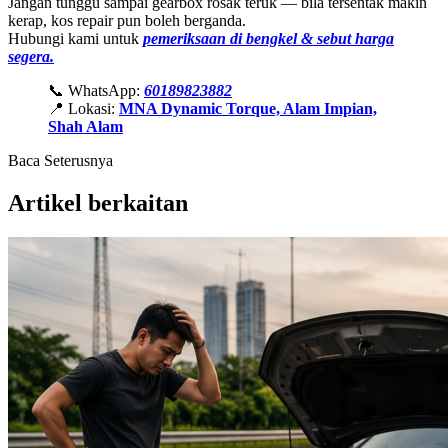
Jangan tunggu sampai gearbox rosak teruk — bila tersentak makin
kerap, kos repair pun boleh berganda.
Hubungi kami untuk
pemeriksaan di bengkel & sebut harga
segera.
📞 WhatsApp:
60189823882
📍 Lokasi:
MNA Dynamic Torque, Alam Impian,
Shah Alam
Baca Seterusnya
Artikel berkaitan