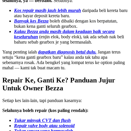
selalunya, ya — berbaloi.
Sebabnya:
Kos repair masih jauh lebih murah
daripada beli kereta baru
atau bayar deposit kereta baru.
Banyak kes Bezza
boleh dibaiki dengan kos berpatutan,
bukan kena ganti seluruh gearbox.
Kalau Bezza anda masih dalam keadaan baik secara
keseluruhan
(enjin elok, body elok), tak ada sebab nak beli
baharu sebab gearbox je yang bermasalah.
Yang penting ialah
dapatkan diagnosis betul dulu.
Jangan terus
setuju “kena ganti gearbox baru” kalau anda tak tahu apa
sebenarnya rosak. Ada bengkel yang lompat terus ke option paling
mahal — kami tak buat macam tu.
Repair Ke, Ganti Ke? Panduan Jujur
Untuk Owner Bezza
Setiap kes lain-lain, tapi panduan kasarnya:
Selalunya boleh repair (kos paling rendah):
Tukar minyak CVT dan flush
Repair valve body atau solenoid
Tukar sensor yang bermasalah