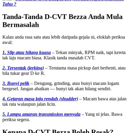
Tahu ?
Tanda-Tanda D-CVT Bezza Anda Mula
Bermasalah
Kalau anda rasa satu atau lebih daripada gejala ni, eloklah periksa
awal:
1. Slip atau hilang kuasa
– Tekan minyak, RPM naik, tapi kereta
tak laju macam biasa. Klasik tanda masalah CVT.
2. Tersentak (jerking)
– Terutama masa pickup dari berhenti, atau
bila tukar gear D ke R.
3. Bunyi pelik
– Dengung, grinding, atau bunyi macam logam
bergesel. Jangan abaikan — bunyi tak akan hilang sendiri.
4. Getaran masa laju rendah (shudder)
– Macam bawa atas jalan
tak rata walaupun jalan licin.
5. Lampu amaran transmission menyala
– Yang ni jelas. Bawa
periksa segera.
Kenapa D-CVT Bezza Boleh Rosak?