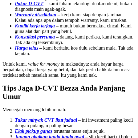
Pakar D-CVT
– kami faham teknologi dual-mode ni, bukan
diagnosis main agak-agak.
Warranty disediakan
– kerja kami siap dengan jaminan.
Kalau ada apa-apa dalam tempoh warranty, kami uruskan.
Kualiti kerja terjaga
– murah bukan bermakna cincai. Kami
guna alat dan part yang betul.
Konsultasi percuma
– datang, kami periksa, kami terangkan.
Tak ada caj tersembunyi.
Harga telus
– kami beritahu kos dulu sebelum mula. Tak ada
kejutan.
Untuk kami,
value for money
tu maksudnya: anda bayar harga
berpatutan, dapat kerja yang betul, dan tak perlu balik dalam masa
terdekat sebab masalah sama. Itu yang kami nak.
Tips Jaga D-CVT Bezza Anda Panjang
Umur
Mencegah memang lebih murah:
Tukar minyak CVT ikut jadual
– ini investment paling kecil
dengan pulangan paling besar.
Elak pickup ganas
terutama masa enjin sejuk.
Jangan abaikan tanda-tanda awal
– slip kecil hari ni boleh