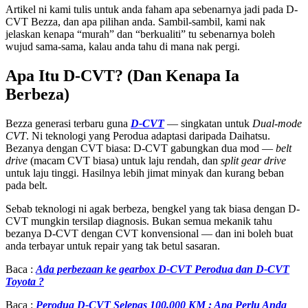
Artikel ni kami tulis untuk anda faham apa sebenarnya jadi pada D-
CVT Bezza, dan apa pilihan anda. Sambil-sambil, kami nak
jelaskan kenapa “murah” dan “berkualiti” tu sebenarnya boleh
wujud sama-sama, kalau anda tahu di mana nak pergi.
Apa Itu D-CVT? (Dan Kenapa Ia
Berbeza)
Bezza generasi terbaru guna
D-CVT
— singkatan untuk
Dual-mode
CVT
. Ni teknologi yang Perodua adaptasi daripada Daihatsu.
Bezanya dengan CVT biasa: D-CVT gabungkan dua mod —
belt
drive
(macam CVT biasa) untuk laju rendah, dan
split gear drive
untuk laju tinggi. Hasilnya lebih jimat minyak dan kurang beban
pada belt.
Sebab teknologi ni agak berbeza, bengkel yang tak biasa dengan D-
CVT mungkin tersilap diagnosis. Bukan semua mekanik tahu
bezanya D-CVT dengan CVT konvensional — dan ini boleh buat
anda terbayar untuk repair yang tak betul sasaran.
Baca :
Ada perbezaan ke gearbox D-CVT Perodua dan D-CVT
Toyota ?
Baca :
Perodua D-CVT Selepas 100,000 KM : Apa Perlu Anda