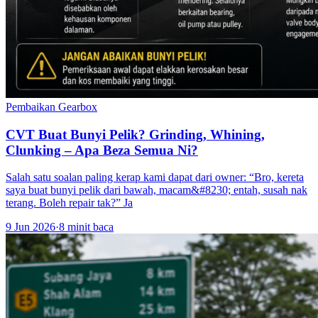
Pembaikan Gearbox
CVT Buat Bunyi Pelik? Grinding, Whining,
Clunking – Apa Beza Semua Ni?
Salah satu soalan paling kerap kami dapat dari owner: “Bro, kereta
saya buat bunyi pelik dari bawah, macam&#8230; entah, susah nak
terang. Boleh repair tak?” Ja
9 Jun 2026
·
8 minit baca