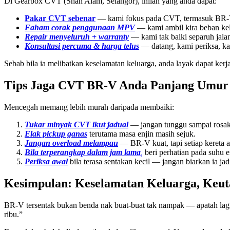
Di Gearbox CVT (Shah Alam, Selangor), inilah yang anda dapat:
Pakar CVT sebenar
— kami fokus pada CVT, termasuk BR-V 
Faham corak penggunaan MPV
— kami ambil kira beban kel
Repair menyeluruh + warranty
— kami tak baiki separuh jala
Konsultasi percuma & harga telus
— datang, kami periksa, kam
Sebab bila ia melibatkan keselamatan keluarga, anda layak dapat ker
Tips Jaga CVT BR-V Anda Panjang Umur
Mencegah memang lebih murah daripada membaiki:
Tukar minyak CVT ikut jadual
— jangan tunggu sampai rosak
Elak pickup ganas
terutama masa enjin masih sejuk.
Jangan overload melampau
— BR-V kuat, tapi setiap kereta 
Bila terperangkap dalam jam lama
,
beri perhatian pada suhu e
Periksa awal
bila terasa sentakan kecil — jangan biarkan ia jadi
Kesimpulan: Keselamatan Keluarga, Keu
BR-V tersentak bukan benda nak buat-buat tak nampak — apatah lagi bi
ribu.”