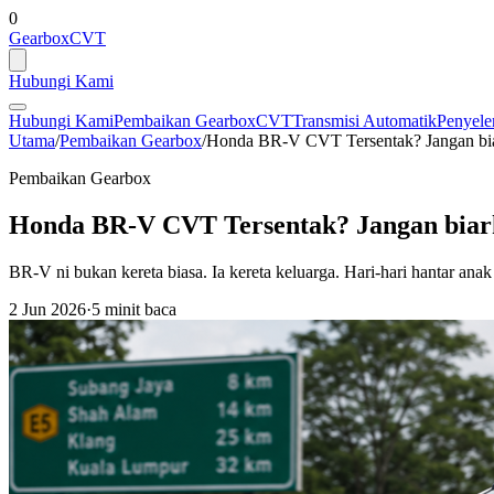
0
GearboxCVT
Hubungi Kami
Hubungi Kami
Pembaikan Gearbox
CVT
Transmisi Automatik
Penyele
Utama
/
Pembaikan Gearbox
/
Honda BR-V CVT Tersentak? Jangan biar
Pembaikan Gearbox
Honda BR-V CVT Tersentak? Jangan biark
BR-V ni bukan kereta biasa. Ia kereta keluarga. Hari-hari hantar anak
2 Jun 2026
·
5 minit baca