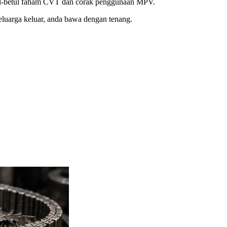
tul-betul faham CVT dan corak penggunaan MPV.
keluarga keluar, anda bawa dengan tenang.