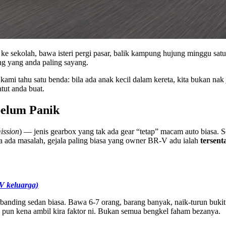
k ke sekolah, bawa isteri pergi pasar, balik kampung hujung minggu sat
ng yang anda paling sayang.
tahu satu benda: bila ada anak kecil dalam kereta, kita bukan nak ji
tut anda buat.
elum Panik
ission
) — jenis gearbox yang tak ada gear “tetap” macam auto biasa. Se
la ada masalah, gejala paling biasa yang owner BR-V adu ialah
tersent
V keluarga)
banding sedan biasa. Bawa 6-7 orang, barang banyak, naik-turun buk
pun kena ambil kira faktor ni. Bukan semua bengkel faham bezanya.