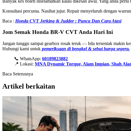
Banyak kes boleh diselamatkan kalau dikesan awal. Yang anda perl
Konsultasi percuma. Nasihat jujur. Repair menyeluruh dengan warranty
Baca :
Honda CVT Jerking & Judder : Punca Dan Cara Atasi
Jom Semak Honda BR-V CVT Anda Hari Ini
Jangan tunggu sampai gearbox rosak teruk — bila tersentak makin ker
Hubungi kami untuk
pemeriksaan di bengkel & sebut harga segera.
📞 WhatsApp:
60189823882
📍 Lokasi:
MNA Dynamic Torque, Alam Impian, Shah Ala
Baca Seterusnya
Artikel berkaitan