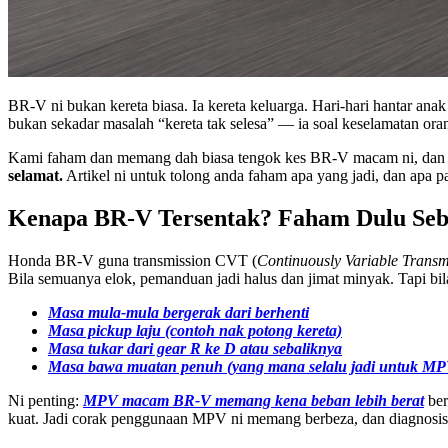
BR-V ni bukan kereta biasa. Ia kereta keluarga. Hari-hari hantar ana
bukan sekadar masalah “kereta tak selesa” — ia soal keselamatan ora
Kami faham dan memang dah biasa tengok kes BR-V macam ni, dan kami 
selamat.
Artikel ni untuk tolong anda faham apa yang jadi, dan apa pa
Kenapa BR-V Tersentak? Faham Dulu Seb
Honda BR-V guna transmission CVT (
Continuously Variable Transm
Bila semuanya elok, pemanduan jadi halus dan jimat minyak. Tapi bi
Masa mula-mula bergerak dari berhenti
Masa pickup laju (contoh nak potong kereta)
Masa tukar dari gear R ke D atau sebaliknya
Masa bawa muatan penuh (yang mana selalu jadi untuk MP
Ni penting:
MPV macam BR-V memang kena beban lebih berat
ber
kuat. Jadi corak penggunaan MPV ni memang berbeza, dan diagnosis 