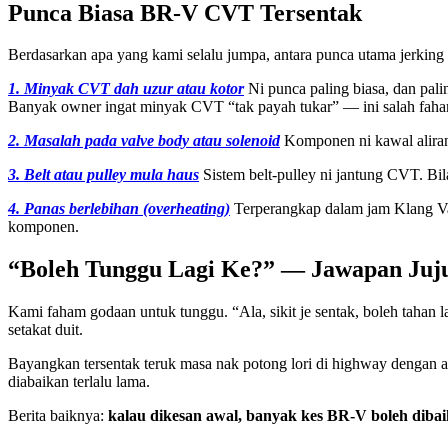
Punca Biasa BR-V CVT Tersentak
Berdasarkan apa yang kami selalu jumpa, antara punca utama jerkin
1. Minyak CVT dah uzur atau kotor
Ni punca paling biasa, dan pali
Banyak owner ingat minyak CVT “tak payah tukar” — ini salah fah
2. Masalah pada valve body atau solenoid
Komponen ni kawal aliran t
3. Belt atau pulley mula haus
Sistem belt-pulley ni jantung CVT. Bila
4. Panas berlebihan (overheating)
Terperangkap dalam jam Klang Va
komponen.
“Boleh Tunggu Lagi Ke?” — Jawapan Juj
Kami faham godaan untuk tunggu. “Ala, sikit je sentak, boleh tahan 
setakat duit.
Bayangkan tersentak teruk masa nak potong lori di highway dengan a
diabaikan terlalu lama.
Berita baiknya:
kalau dikesan awal, banyak kes BR-V boleh dibai