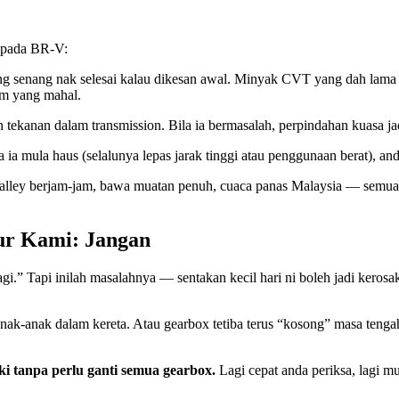
g pada BR-V:
ng senang nak selesai kalau dikesan awal. Minyak CVT yang dah lama ta
am yang mahal.
ekanan dalam transmission. Bila ia bermasalah, perpindahan kuasa jadi
 ia mula haus (selalunya lepas jarak tinggi atau penggunaan berat), an
lley berjam-jam, bawa muatan penuh, cuaca panas Malaysia — semua n
ur Kami: Jangan
lagi.” Tapi inilah masalahnya — sentakan kecil hari ni boleh jadi kero
nak-anak dalam kereta. Atau gearbox tetiba terus “kosong” masa tenga
ki tanpa perlu ganti semua gearbox.
Lagi cepat anda periksa, lagi m