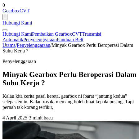
0
GearboxCVT
Hubungi Kami
Hubungi Kami
Pembaikan Gearbox
CVT
Transmisi
Automatik
Penyelenggaraan
Panduan Beli
Utama
/
Penyelenggaraan
/
Minyak Gearbox Perlu Beroperasi Dalam
Suhu Kerja ?
Penyelenggaraan
Minyak Gearbox Perlu Beroperasi Dalam
Suhu Kerja ?
Kalau kita cerita pasal kereta, gearbox ni ibarat “jantung kedua”
selepas enjin. Kalau rosak, memang boleh buat kepala pusing. Tapi
pernah tak korang terfikir,
4 April 2025
·
3 minit baca