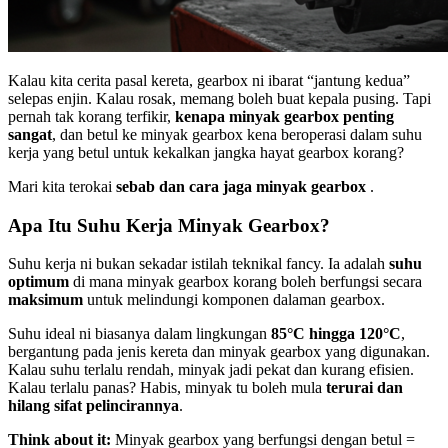
Kalau kita cerita pasal kereta, gearbox ni ibarat “jantung kedua”
selepas enjin. Kalau rosak, memang boleh buat kepala pusing. Tapi
pernah tak korang terfikir,
kenapa minyak gearbox penting
sangat
, dan betul ke minyak gearbox kena beroperasi dalam suhu
kerja yang betul untuk kekalkan jangka hayat gearbox korang?
Mari kita terokai
sebab dan cara jaga minyak gearbox
.
Apa Itu Suhu Kerja Minyak Gearbox?
Suhu kerja ni bukan sekadar istilah teknikal fancy. Ia adalah
suhu
optimum
di mana minyak gearbox korang boleh berfungsi secara
maksimum
untuk melindungi komponen dalaman gearbox.
Suhu ideal ni biasanya dalam lingkungan
85°C hingga 120°C
,
bergantung pada jenis kereta dan minyak gearbox yang digunakan.
Kalau suhu terlalu rendah, minyak jadi pekat dan kurang efisien.
Kalau terlalu panas? Habis, minyak tu boleh mula
terurai dan
hilang sifat pelincirannya
.
Think about it:
Minyak gearbox yang berfungsi dengan betul =