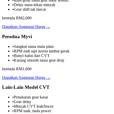
•
Rasa getar masa gear tukar sendiri
•
Delay masa tekan minyak
•
Gear shift tak lancar
bermula RM2,000
Dapatkan Anggaran Harga →
Perodua Myvi
•
Sangkut masa mula jalan
•
RPM naik tapi kereta lambat gerak
•
Bunyi halus dari CVT
•
Kurang smooth masa gear drop
bermula RM1,600
Dapatkan Anggaran Harga →
Lain-Lain Model CVT
•
Penukaran gear kasar
•
Gear delay
•
Minyak CVT leak/bocor
•
RPM naik, tiada power