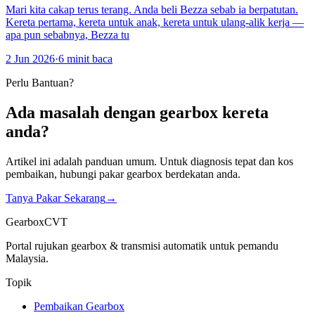
Mari kita cakap terus terang. Anda beli Bezza sebab ia berpatutan.
Kereta pertama, kereta untuk anak, kereta untuk ulang-alik kerja —
apa pun sebabnya, Bezza tu
2 Jun 2026
·
6 minit baca
Perlu Bantuan?
Ada masalah dengan gearbox kereta
anda?
Artikel ini adalah panduan umum. Untuk diagnosis tepat dan kos
pembaikan, hubungi pakar gearbox berdekatan anda.
Tanya Pakar Sekarang
→
GearboxCVT
Portal rujukan gearbox & transmisi automatik untuk pemandu
Malaysia.
Topik
Pembaikan Gearbox