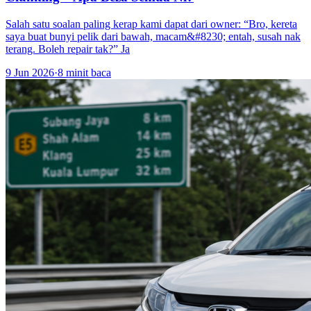
Salah satu soalan paling kerap kami dapat dari owner: “Bro, kereta
saya buat bunyi pelik dari bawah, macam&#8230; entah, susah nak
terang. Boleh repair tak?” Ja
9 Jun 2026
·
8 minit baca