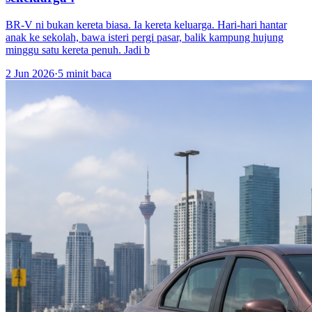
BR-V ni bukan kereta biasa. Ia kereta keluarga. Hari-hari hantar
anak ke sekolah, bawa isteri pergi pasar, balik kampung hujung
minggu satu kereta penuh. Jadi b
2 Jun 2026
·
5 minit baca