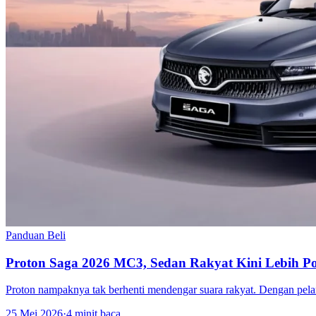
Panduan Beli
Proton Saga 2026 MC3, Sedan Rakyat Kini Lebih Pow
Proton nampaknya tak berhenti mendengar suara rakyat. Dengan pel
25 Mei 2026
·
4 minit baca