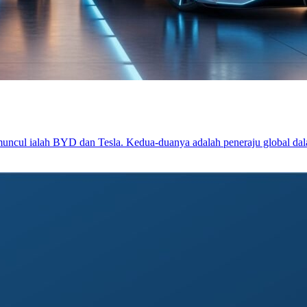
 muncul ialah BYD dan Tesla. Kedua-duanya adalah peneraju global dal