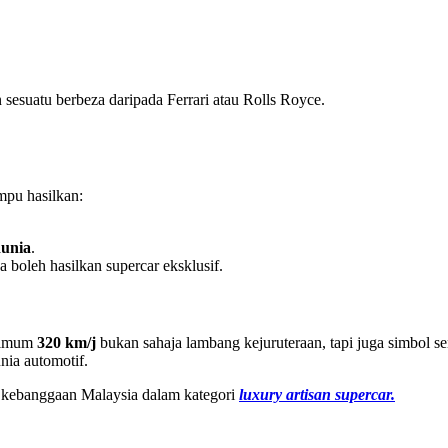
sesuatu berbeza daripada Ferrari atau Rolls Royce.
mpu hasilkan:
dunia
.
 boleh hasilkan supercar eksklusif.
simum
320 km/j
bukan sahaja lambang kejuruteraan, tapi juga simbol s
nia automotif.
di kebanggaan Malaysia dalam kategori
luxury artisan supercar.