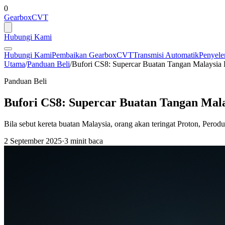
0
GearboxCVT
Hubungi Kami
Hubungi Kami
Pembaikan Gearbox
CVT
Transmisi Automatik
Penyele
Utama
/
Panduan Beli
/
Bufori CS8: Supercar Buatan Tangan Malaysi
Panduan Beli
Bufori CS8: Supercar Buatan Tangan Mal
Bila sebut kereta buatan Malaysia, orang akan teringat Proton, Perod
2 September 2025
·
3 minit baca