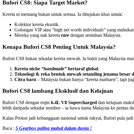
Bufori CS8: Siapa Target Market?
Kereta ni memang bukan untuk semua. Ia ditujukan khas untuk:
Kolektor kereta eksotik.
Golongan VIP atau “high net worth individuals” yang mahukan 
Mereka yang nak kereta
rare
dengan sentuhan Malaysia.
Kenapa Bufori CS8 Penting Untuk Malaysia?
Bufori CS8 bukan sekadar kereta mewah. Ia bukti yang Malaysia ma
Kereta niche
“handmade”
bertaraf global
.
Teknologi & reka bentuk mewah setanding jenama besar 
Citra baru
– Malaysia bukan hanya “kereta marhaen”, tapi juga
Bufori CS8 lambang Eksklusif dan Kelajuan
Bufori CS8 dengan enjin
6.4L V8 Supercharged
dan kelajuan mak
lebih daripada sekadar nombor – ia bawa nama Malaysia ke pentas du
Kalau Proton jadi kebanggaan nasional untuk rakyat, Bufori pula ja
Baca :
5 Gearbox paling mahal dalam dunia !