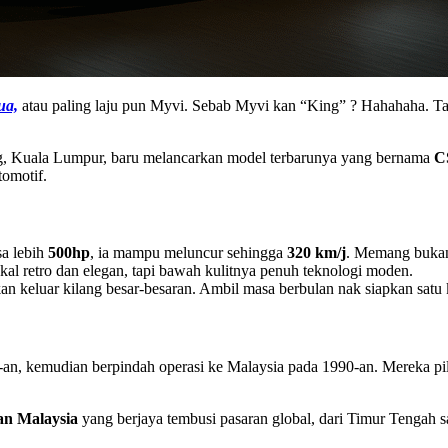
ua,
atau paling laju pun Myvi. Sebab Myvi kan “King” ? Hahahaha. Tapi
g, Kuala Lumpur, baru melancarkan model terbarunya yang bernama
C
tomotif.
sa lebih
500hp
, ia mampu meluncur sehingga
320 km/j
. Memang bukan
kekal retro dan elegan, tapi bawah kulitnya penuh teknologi moden.
kan keluar kilang besar-besaran. Ambil masa berbulan nak siapkan satu k
-an, kemudian berpindah operasi ke Malaysia pada 1990-an. Mereka pilih
an Malaysia
yang berjaya tembusi pasaran global, dari Timur Tengah 