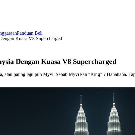
nggaraan
Panduan Beli
a Dengan Kuasa V8 Supercharged
aysia Dengan Kuasa V8 Supercharged
ua, atau paling laju pun Myvi. Sebab Myvi kan “King” ? Hahahaha. Tapi