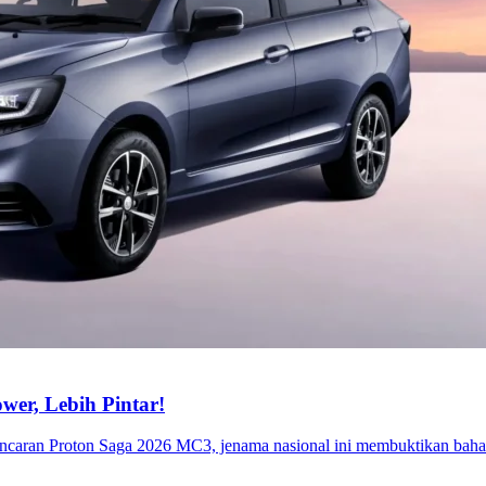
er, Lebih Pintar!
ancaran Proton Saga 2026 MC3, jenama nasional ini membuktikan baha