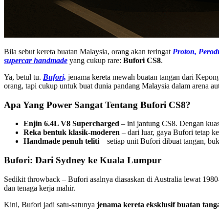
Bila sebut kereta buatan Malaysia, orang akan teringat
Proton,
Perod
supercar handmade
yang cukup rare:
Bufori CS8
.
Ya, betul tu.
Bufori,
jenama kereta mewah buatan tangan dari Kepon
orang, tapi cukup untuk buat dunia pandang Malaysia dalam arena au
Apa Yang Power Sangat Tentang Bufori CS8?
Enjin 6.4L V8 Supercharged
– ini jantung CS8. Dengan kua
Reka bentuk klasik-moderen
– dari luar, gaya Bufori tetap 
Handmade penuh teliti
– setiap unit Bufori dibuat tangan, bu
Bufori: Dari Sydney ke Kuala Lumpur
Sedikit throwback – Bufori asalnya diasaskan di Australia lewat 1980
dan tenaga kerja mahir.
Kini, Bufori jadi satu-satunya
jenama kereta eksklusif buatan tang